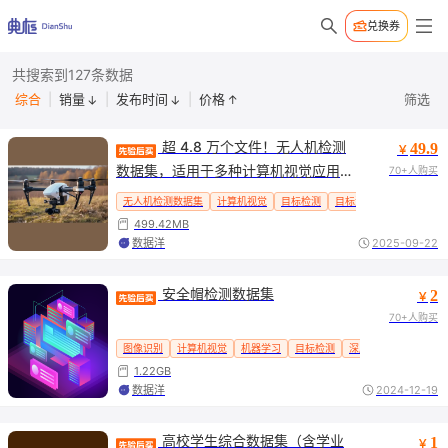
兑换券
共搜索到127条数据
综合
|
销量
|
发布时间
|
价格
筛选
↑
↑
↑
 超 4.8 万个文件！无人机检测
49.9
￥
数据集，适用于多种计算机视觉应用，
70+人购买
助力精准目标检测与跟踪
无人机检测数据集
计算机视觉
目标检测
目标追踪数据集
499.42MB
数据洋
2025-09-22
 安全帽检测数据集
2
￥
70+人购买
图像识别
计算机视觉
机器学习
目标检测
深度学习
1.22GB
数据洋
2024-12-19
 高校学生综合数据集（含学业
1
￥