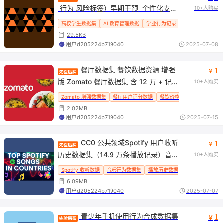
 行为 风险标签）早期干预  个性化支持
10+人购买
建模适配
高校学生数据集
AI 教育管理数据
学业行为记录
人口统计特征
29.5KB
用户d205224b719040
2025-07-08
 餐厅数据集 餐饮数据资源 增强
1
￥
版 Zomato 餐厅数据集 含 12 万 + 记录 
10+人购买
（用户评分  美食类型 工程特征 支持推
Zomato 增强数据集
餐厅用户评分数据
餐饮价格分析数据
美食类
荐系统 价格预测 行为分析）
2.02MB
用户d205224b719040
2025-07-15
 CC0 公共领域Spotify 用户收听
1
￥
历史数据集（14.9 万条播放记录）音
10+人购买
乐行为数据集、播放历史数据、用户偏
Spotify 收听数据
音乐行为数据集
播放历史数据
播放时间戳
平
好建模
6.09MB
用户d205224b719040
2025-07-07
 青少年手机使用行为合成数据集
1
￥