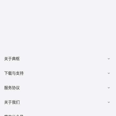
关于典枢
数据集市
下载与支持
发布数据
下载客户端
服务协议
有求必应
文档
数据安全柜
《用户协议》
关于我们
佣金查询
数据经纪人
《隐私政策》
典枢七巧板
公司简介