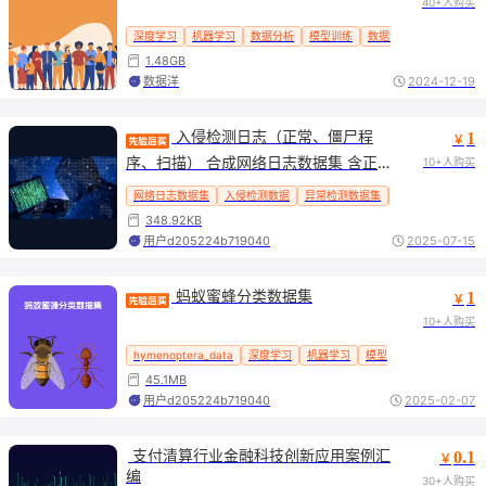
40+人购买
深度学习
机器学习
数据分析
模型训练
数据集
数据挖掘
图
1.48GB
数据洋
2024-12-19
 入侵检测日志（正常、僵尸程
1
￥
序、扫描） 合成网络日志数据集 含正
10+人购买
常 恶意活动记录 时间序列与非时间序
网络日志数据集
入侵检测数据
异常检测数据集
时间序列网络数据
列双版本 支持入侵检测
348.92KB
用户d205224b719040
2025-07-15
 蚂蚁蜜蜂分类数据集
1
￥
10+人购买
hymenoptera_data
深度学习
机器学习
模型训练
45.1MB
用户d205224b719040
2025-02-07
 支付清算行业金融科技创新应用案例汇
0.1
￥
编
30+人购买