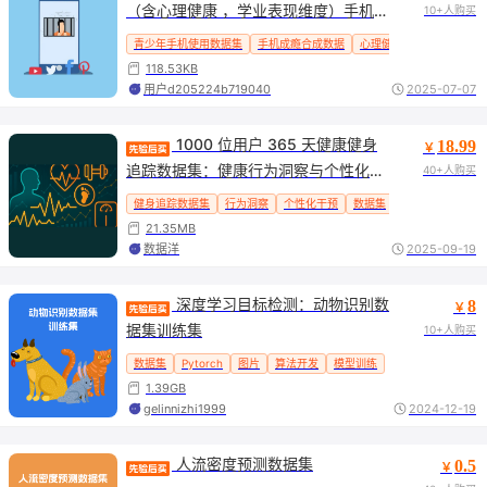
（含心理健康 ，学业表现维度）手机成
10+人购买
瘾相关性分析专用
青少年手机使用数据集
手机成瘾合成数据
心理健康指标
学业表现
118.53KB
用户d205224b719040
2025-07-07
 1000 位用户 365 天健康健身
18.99
￥
追踪数据集：健康行为洞察与个性化干
40+人购买
预的核心工具
健身追踪数据集
行为洞察
个性化干预
数据集
数据分析
21.35MB
数据洋
2025-09-19
 深度学习目标检测：动物识别数
8
￥
据集训练集
10+人购买
数据集
Pytorch
图片
算法开发
模型训练
1.39GB
gelinnizhi1999
2024-12-19
 人流密度预测数据集
0.5
￥