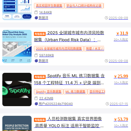
支持成绩预测 / 可视化分析 / 数据清
真实校园学生数据集
学业与人口统计结构化记录
支持成绩预测
可
洗，助力教育数据分析与 ML建模
14.84KB
数据洋
2025-09-09
 2025 全球城市城市内涝风险数
31.9
￥
据集（Urban Flood Risk Data）：覆
20+人购买
盖 58 城 2900 + 监测点，含地理 / 水
2025 全球城市城市内涝风险数据集
地理 / 水文 / 排水特征
数据集
文 / 排水特征，助力内涝热点识别与风
597.69KB
险预测模型训练
数据洋
2025-09-08
 Spotify 音乐 ML 练习数据集 含 
25.99
￥
158 个工程特征  11.4 万 + 记录 端到端 
10+人购买
ML 管道实践 机器学习入门必备
Spotify 音乐数据集
ML 练习数据集
音乐特征工程
流派预测数据
22.42MB
用户d205224b719040
2025-07-15
 人员检测数据集 真实世界图像
53.79
￥
 高质量 YOLO 标注 适用于智能监控 自
10+人购买