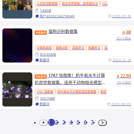
动驾驶等
人员检测数据集
真实世界图像、高质量标注
YOLO 格式
智能监控
1.94GB
用户d205224b719040
2025-07-15
 猫狗识别数据集
40
￥
20+人购买
计算机视觉
图像识别
深度学习
机器学习
目标检测
yolo
814.95MB
数据洋
2024-12-19
 1747 张图像！奶牛和水牛计算
22.99
￥
机视觉数据集，适用于动物相关模型训
10+人购买
练与分析，标注精准且具跨场景优势
1747 张图像
奶牛和水牛计算机视觉数据集
视觉
103.17MB
数据洋
2025-09-22
1
2
3
4
5
6
7