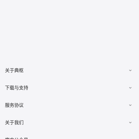
关于典枢
数据集市
下载与支持
发布数据
下载客户端
服务协议
有求必应
文档
数据安全柜
《用户协议》
关于我们
佣金查询
数据经纪人
《隐私政策》
典枢七巧板
公司简介