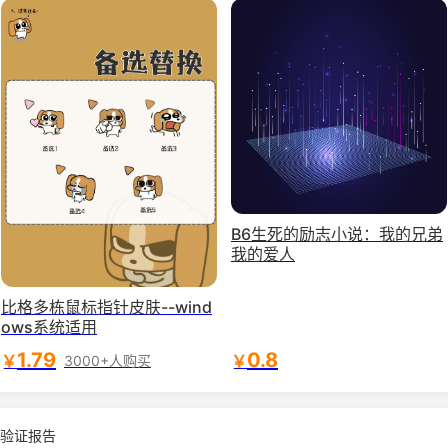
B6生死的励志小说：我的兄弟
我的爱人
比格多栋鼠标指针皮肤--wind
ows系统适用
1.79
0.8
￥
￥
3000+人购买
验证报告