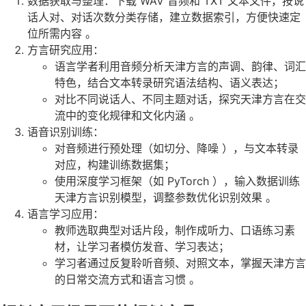
数据获取与整理：下载 WAV 音频和 TXT 文本文件，按说
话人对、对话次数分类存储，建立数据索引，方便快速定
位所需内容 。
方言研究应用：
语言学者利用音频分析天津方言的声调、韵律、词汇
特色，结合文本转录研究语法结构、语义表达；
对比不同说话人、不同主题对话，探究天津方言在交
流中的变化规律和文化内涵 。
语音识别训练：
对音频进行预处理（如切分、降噪 ），与文本转录
对应，构建训练数据集；
使用深度学习框架（如 PyTorch ），输入数据训练
天津方言识别模型，调整参数优化识别效果 。
语言学习应用：
教师选取典型对话片段，制作成听力、口语练习素
材，让学习者模仿发音、学习表达；
学习者通过反复聆听音频、对照文本，掌握天津方言
的日常交流方式和语言习惯 。