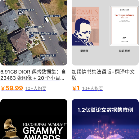
6.91GB DIOR 遥感数据集：含
加缪情书集法语版+翻译中文
23463 张图像 + 20 个小目标
版
类别，支持 YOLO/Faster R-C
59.99
1
￥
￥
10+人购买
10+人购买
NN 模型训练，助力城市规
划、海洋监测与灾害应急