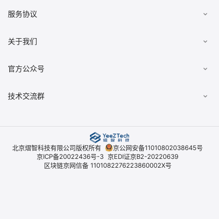
下载客户端
服务协议
有求必应
文档
数据安全柜
《用户协议》
关于我们
佣金查询
数据经纪人
《隐私政策》
典枢七巧板
公司简介
官方公众号
《平台开户协议》
技术交流群
北京熠智科技有限公司版权所有
京公网安备11010802038645号
京ICP备20022436号-3
京EDI证京B2-20220639
区块链京网信备 1101082276223860002X号