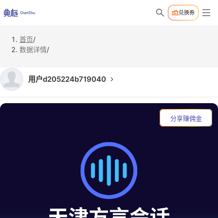
兑换券
首页
/
数据详情
/
用户d205224b719040
分享赚佣金