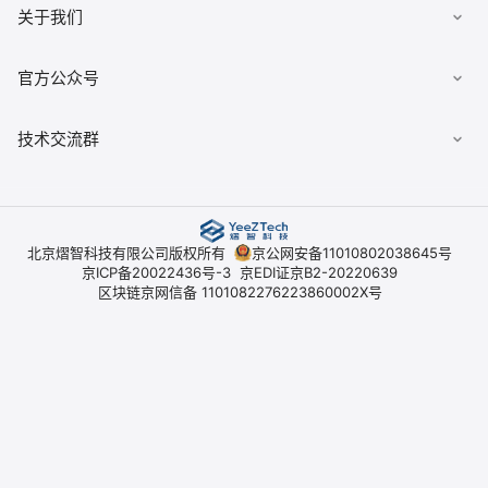
数据安全柜
《用户协议》
关于我们
佣金查询
数据经纪人
《隐私政策》
典枢七巧板
公司简介
官方公众号
《平台开户协议》
技术交流群
北京熠智科技有限公司版权所有
京公网安备11010802038645号
京ICP备20022436号-3
京EDI证京B2-20220639
区块链京网信备 1101082276223860002X号