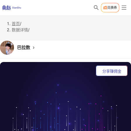
兑换券
首页
/
数据详情
/
巴拉数
分享赚佣金