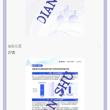
抽取位置
：
27页