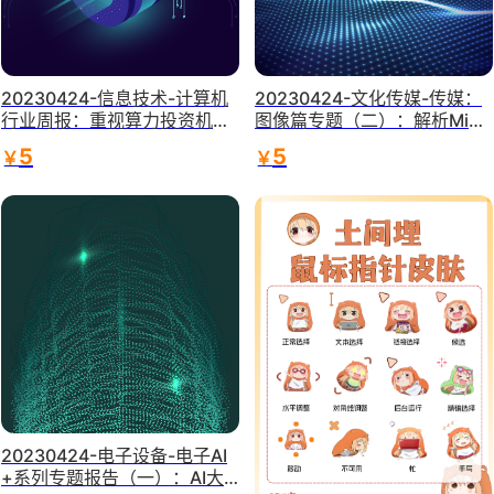
20230424-信息技术-计算机
20230424-文化传媒-传媒：
行业周报：重视算力投资机
图像篇专题（二）：解析Midj
会：政策密集，AI助推-兴业证
ourney的成长之路-小而美的A
5
5
￥
￥
券
I绘画龙头，静待花开终有时-
上海证券
20230424-电子设备-电子AI
+系列专题报告（一）：AI大