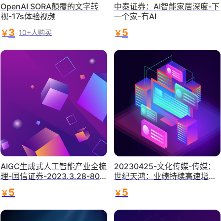
OpenAI SORA颠覆的文字转
中泰证券：AI智能家居深度-下
视-17s体验视频
一个家-有AI
3
5
￥
￥
10+人购买
AIGC生成式人工智能产业全梳
20230425-文化传媒-传媒：
理-国信证券-2023.3.28-80
世纪天鸿：业绩持续高速增
页
长，“AI+教育”构建第二增长曲
5
5
￥
￥
线-天风证券