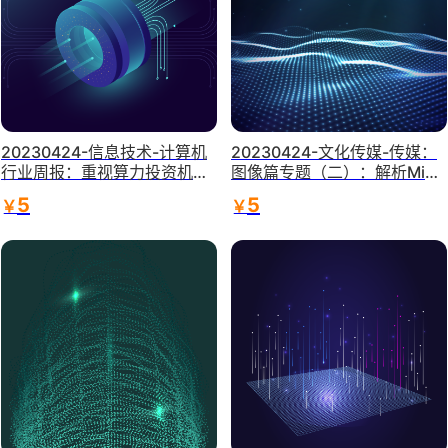
20230424-信息技术-计算机
20230424-文化传媒-传媒：
行业周报：重视算力投资机
图像篇专题（二）：解析Midj
会：政策密集，AI助推-兴业证
ourney的成长之路-小而美的A
5
5
￥
￥
券
I绘画龙头，静待花开终有时-
上海证券