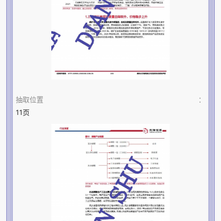
抽取位置
：
11页