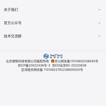
文档
数据安全柜
《用户协议》
关于我们
佣金查询
数据经纪人
《隐私政策》
典枢七巧板
公司简介
官方公众号
《平台开户协议》
技术交流群
北京熠智科技有限公司版权所有
京公网安备11010802038645号
京ICP备20022436号-3
京EDI证京B2-20220639
区块链京网信备 1101082276223860002X号