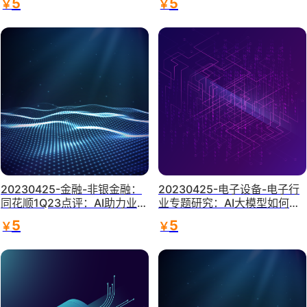
5
5
￥
￥
线-天风证券
20230425-金融-非银金融：
20230425-电子设备-电子行
同花顺1Q23点评：AI助力业绩
业专题研究：AI大模型如何赋
显著改善-天风证券
能智能座舱-华泰证券
5
5
￥
￥