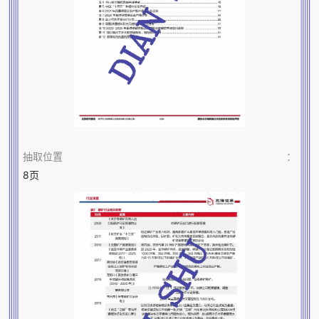
抽取位置
：
8页