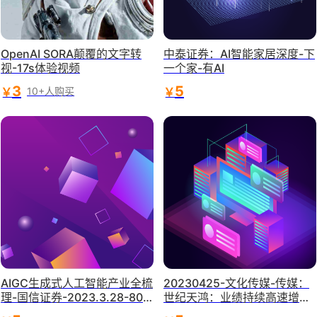
OpenAI SORA颠覆的文字转
中泰证券：AI智能家居深度-下
视-17s体验视频
一个家-有AI
3
5
￥
￥
10+人购买
AIGC生成式人工智能产业全梳
20230425-文化传媒-传媒：
理-国信证券-2023.3.28-80
世纪天鸿：业绩持续高速增
页
长，“AI+教育”构建第二增长曲