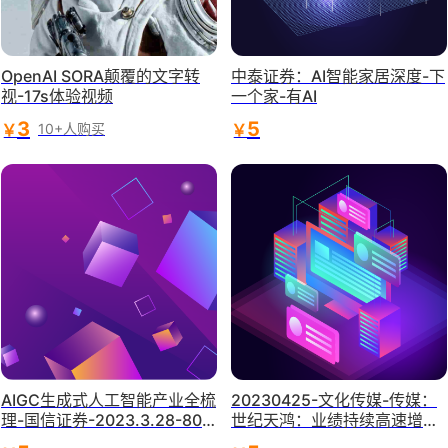
OpenAI SORA颠覆的文字转
中泰证券：AI智能家居深度-下
视-17s体验视频
一个家-有AI
3
5
￥
￥
10+人购买
AIGC生成式人工智能产业全梳
20230425-文化传媒-传媒：
理-国信证券-2023.3.28-80
世纪天鸿：业绩持续高速增
页
长，“AI+教育”构建第二增长曲