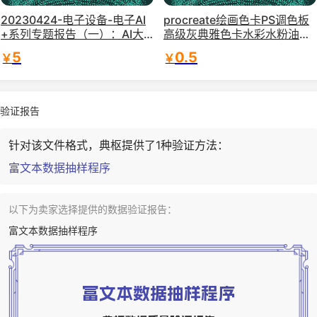
20230424-电子设备-电子AI
procreate绘画色卡PS调色板
+系列专题报告（一）：AI大
高级灰典雅色卡水彩水粉油画
语言模型的原理、演进及算力
参考色系
5
0.5
￥
￥
测算-国信证券
验证报告
针对该文件格式，典枢提供了1种验证方法：
富文本数据抽样程序
以下为卖家选择提供的数据验证报告：
富文本数据抽样程序
富文本数据抽样程序