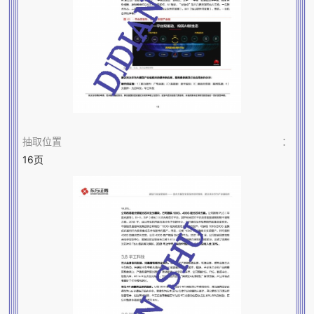
抽取位置
：
16页