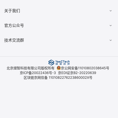
文档
数据安全柜
《用户协议》
关于我们
佣金查询
数据经纪人
《隐私政策》
典枢七巧板
公司简介
官方公众号
《平台开户协议》
技术交流群
北京熠智科技有限公司版权所有
京公网安备11010802038645号
京ICP备20022436号-3
京EDI证京B2-20220639
区块链京网信备 1101082276223860002X号