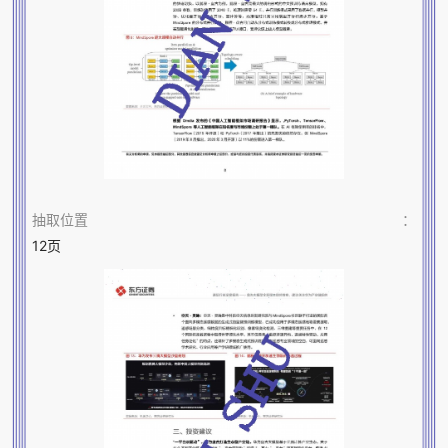
抽取位置
：
12页