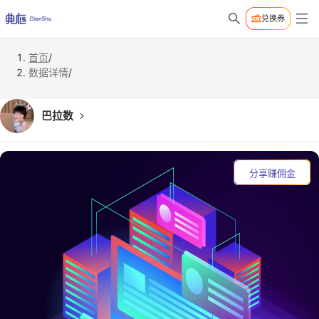
兑换券
首页
/
数据详情
/
巴拉数
分享赚佣金