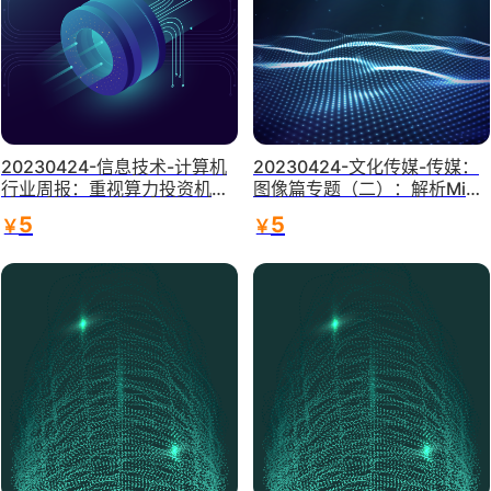
20230424-信息技术-计算机
20230424-文化传媒-传媒：
行业周报：重视算力投资机
图像篇专题（二）：解析Midj
会：政策密集，AI助推-兴业证
ourney的成长之路-小而美的A
5
5
￥
￥
券
I绘画龙头，静待花开终有时-
上海证券