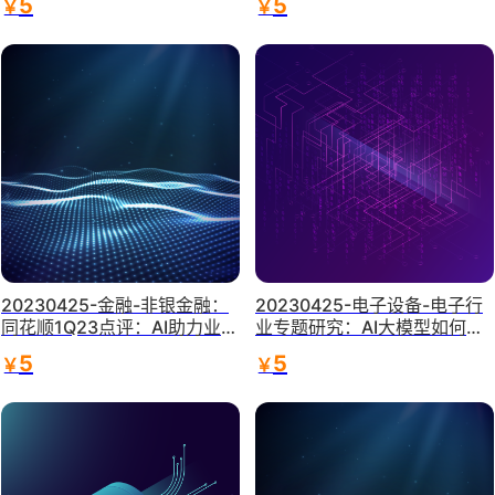
5
5
￥
￥
线-天风证券
20230425-金融-非银金融：
20230425-电子设备-电子行
同花顺1Q23点评：AI助力业绩
业专题研究：AI大模型如何赋
显著改善-天风证券
能智能座舱-华泰证券
5
5
￥
￥