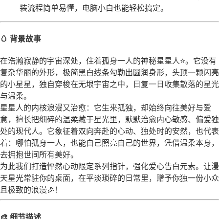
装流程简单易懂，电脑小白也能轻松搞定。
🥚 背景故事
在浩瀚寂静的宇宙深处，住着孤身一人的神秘星星人⭐。它没有
复杂华丽的外形，极简黑白线条勾勒出圆润身形，头顶一颗闪亮
的小星星，独自穿梭在无垠宇宙之中，日复一日收集散落的星光
与温柔。
星星人的内核浪漫又治愈：它生来孤独，却始终向往美好与爱
意，擅长把细碎的温柔藏于星光里，默默治愈内心敏感、偏爱独
处的现代人。它象征着双向奔赴的心动、独处时的安然，也代表
着：哪怕孤身一人，也能自己照亮自己的世界，凭借温柔本身，
去拥抱世间所有美好。
为此我们打造怦然心动限定系列指针，强化爱心告白元素。让漫
天星光常驻你的桌面，在平淡琐碎的日常里，赠予你独一份小众
且极致的浪漫🎉！
🎨 细节描述