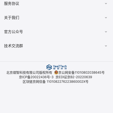
下载客户端
服务协议
有求必应
文档
数据安全柜
《用户协议》
关于我们
佣金查询
数据经纪人
《隐私政策》
典枢七巧板
公司简介
官方公众号
《平台开户协议》
技术交流群
北京熠智科技有限公司版权所有
京公网安备11010802038645号
京ICP备20022436号-3
京EDI证京B2-20220639
区块链京网信备 1101082276223860002X号