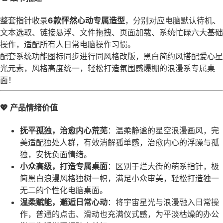
整套指针收录
6款怦然心动专属造型
，分别对应电脑默认待机、
文本选取、链接悬浮、文件拖拽、页面加载、系统忙碌六大基础
操作，适配所有人日常电脑操作习惯。
配套系统功能图标同步进行同风格改版，黑白简约风搭配爱心星
光元素，风格高度统一，轻松打造氛围感爆棚的浪漫系专属桌
面！
💖 产品情绪价值
抚平孤独，治愈内心荒芜
：温柔静谧的星空浪漫画风，完
美适配独处人群，有效消解孤单感，治愈内心的浮躁与孤
独，安抚负面情绪。
小众高级，打造专属桌面
：区别于烂大街的萌系指针，极
简黑白浪漫风格独树一帜，满足小众审美，轻松打造独一
无二的个性化电脑桌面。
温柔赋能，邂逅日常心动
：将宇宙星光与浪漫融入日常操
作，普通的点击、滑动也充满仪式感，为平淡枯燥的办公