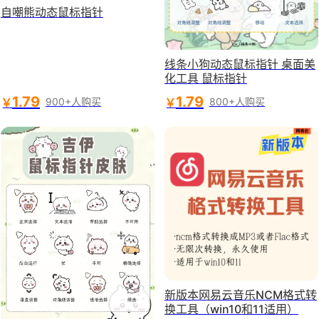
自嘲熊动态鼠标指针
线条小狗动态鼠标指针 桌面美
化工具 鼠标指针
1.79
1.79
￥
￥
900+人购买
800+人购买
新版本网易云音乐NCM格式转
换工具（win10和11适用）