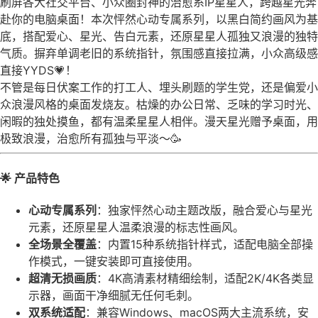
刷屏各大社交平台、小众圈封神的治愈系IP星星人，跨越星光奔
赴你的电脑桌面！本次怦然心动专属系列，以黑白简约画风为基
底，搭配爱心、星光、告白元素，还原星星人孤独又浪漫的独特
气质。摒弃单调老旧的系统指针，氛围感直接拉满，小众高级感
直接YYDS💗！
不管是每日伏案工作的打工人、埋头刷题的学生党，还是偏爱小
众浪漫风格的桌面发烧友。枯燥的办公日常、乏味的学习时光、
闲暇的独处摸鱼，都有温柔星星人相伴。漫天星光赠予桌面，用
极致浪漫，治愈所有孤独与平淡～🥳
🌟 产品特色
心动专属系列
：独家怦然心动主题改版，融合爱心与星光
元素，还原星星人温柔浪漫的标志性画风。
全场景全覆盖
：内置15种系统指针样式，适配电脑全部操
作模式，一键安装即可直接使用。
超清无损画质
：4K高清素材精细绘制，适配2K/4K各类显
示器，画面干净细腻无任何毛刺。
双系统适配
：兼容Windows、macOS两大主流系统，安