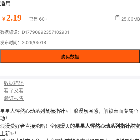
适用
2.19
￥
已售 60+
25.06MB
数据标识：D17790892357102901
发布时间：2026/05/18
购买数据
数据描述
看了又看
验证报告
星星人怦然心动系列鼠标指针⭐｜浪漫氛围感，解锁桌面专属心
动！
浪漫爱好者直接沦陷！全网爆火的
星星人怦然心动系列指针
甜蜜
上新✨！