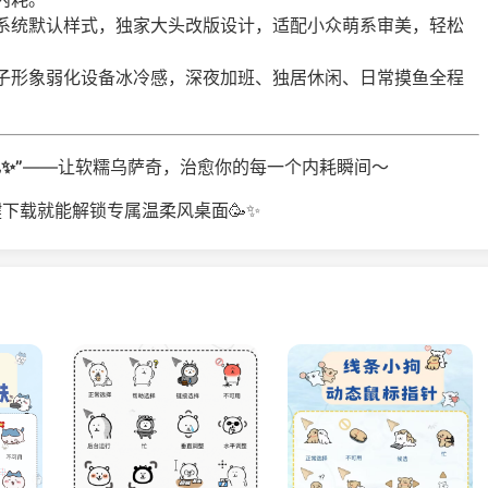
系统默认样式，独家大头改版设计，适配小众萌系审美，轻松
子形象弱化设备冰冷感，深夜加班、独居休闲、日常摸鱼全程
✨”
——让软糯乌萨奇，治愈你的每一个内耗瞬间～
下载就能解锁专属温柔风桌面🥳✨