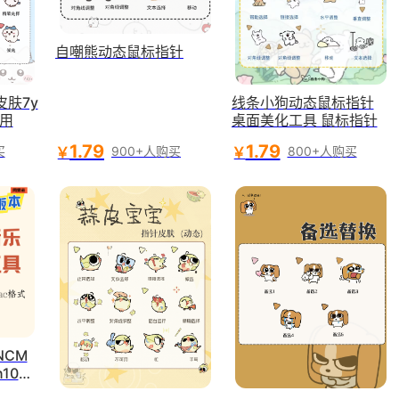
自嘲熊动态鼠标指针
肤7y
线条小狗动态鼠标指针
适用
桌面美化工具 鼠标指针
1.79
1.79
￥
￥
买
900+人购买
800+人购买
NCM
10和