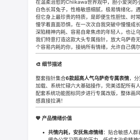
在温柔治愈的Chiikawa世界观中，胆小爱
白色长耳兔子，性格敏感细腻，极易情绪化，
但它身上最珍贵的特质，是即便生性胆怯、时
慢学着直面恐惧，在一次次自我突破中慢慢成长
深陷精神内耗、容易自卑焦虑的年轻人，也让
我们特意打造这款大头专属指针，放大乌萨奇
个容易内耗的你，接纳所有情绪，允许自己偶尔
🎨 细节描述
整套指针集合
6款超高人气乌萨奇专属表情
，分
加载、系统忙碌六大基础操作，完美适配所有
配套系统功能图标同步进行专属改版，整体画风统
感直接拉满！
💖 产品情绪价值
共情内耗，安抚焦虑情绪
：贴合敏感人群
缓办公学习带来的压力，低成本治愈精神