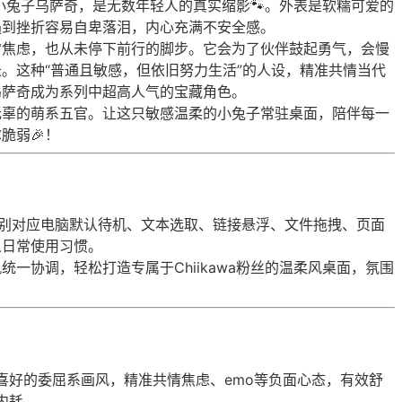
哭的小兔子乌萨奇，是无数年轻人的真实缩影🐾。外表是软糯可爱的
遇到挫折容易自卑落泪，内心充满不安全感。
常焦虑，也从未停下前行的脚步。它会为了伙伴鼓起勇气，会慢
。这种“普通且敏感，但依旧努力生活”的人设，精准共情当代
乌萨奇成为系列中超高人气的宝藏角色。
无辜的萌系五官。让这只敏感温柔的小兔子常驻桌面，陪伴每一
脆弱🎉！
别对应电脑默认待机、文本选取、链接悬浮、文件拖拽、页面
人日常使用习惯。
一协调，轻松打造专属于Chiikawa粉丝的温柔风桌面，氛围
喜好的委屈系画风，精准共情焦虑、emo等负面心态，有效舒
内耗。