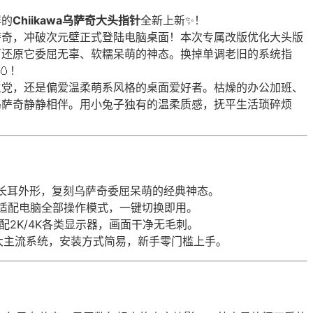
屏的
Chiikawa乌萨奇大头指针
全新上新✨！
萨奇，冲破次元壁正式登陆电脑桌面！本次专属改版优化大头版
百还原它委屈无辜、软糯呆萌的神态。换掉单调老旧的系统指
🥚！
生党，还是偏爱温柔萌系风格的桌面爱好者。枯燥的办公加班、
乌萨奇静静相伴。用小兔子独有的温柔质感，抚平生活琐碎烦
长耳外形，复刻乌萨奇委屈呆萌的经典神态。
，适配电脑全部操作模式，一键切换即用。
配2K/4K各类显示器，画面干净无毛刺。
S两大主流系统，安装方式简易，新手零门槛上手。