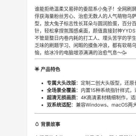
谁能拒绝温柔又易碎的委屈系小兔子！全网刷
俘获海量粉丝芳心、治愈无数人的人气萌物乌
型，放大兔子标志性长耳朵与圆润脸蛋，百分
针，轻松拿捏氛围感桌面，颜值直接封神YYDS
不管是整日内卷内耗的打工人、埋头苦学的学
乏味的刷题学习、闲暇的摸鱼冲浪，都有软萌
恼，给冰冷的电脑增添满满的治愈气息～🥳
🌟 产品特色
专属大头改版
：定制二创大头版型，还原
全场景全覆盖
：内置15种系统指针样式
超清无损画质
：4K高清素材精细制作，适
双系统适配
：兼容Windows、macO
🥚 背景故事