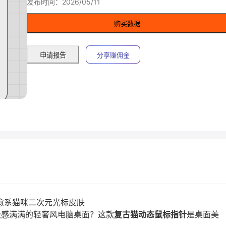
发布时间：2026/05/11
购买数据
申请报告
分享赚佣金
治愈系猫咪二次元光标皮肤
级感满满的轻奢风电脑桌面？这款
复古猫动态鼠标指针
是桌面美