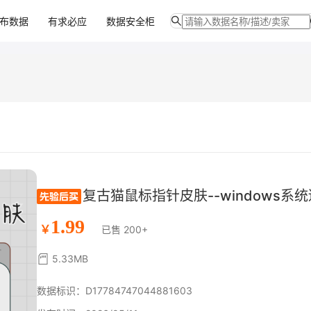
布数据
有求必应
数据安全柜
复古猫鼠标指针皮肤--windows系
1.99
￥
已售 200+
5.33MB
数据标识：D17784747044881603