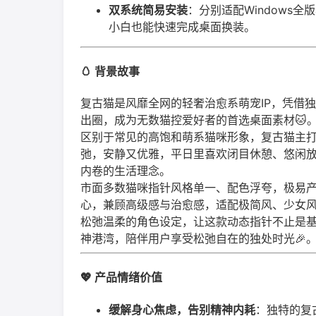
双系统简易安装
：分别适配Windows
小白也能快速完成桌面换装。
🥚 背景故事
复古猫是风靡全网的轻奢治愈系萌宠IP，凭借
出圈，成为无数猫控爱好者的首选桌面素材🐱
区别于常见的高饱和萌系猫咪形象，复古猫主
弛，安静又优雅，平日里喜欢闭目休憩、悠闲放
内卷的生活理念。
市面多数猫咪指针风格单一、配色浮夸，极易
心，兼顾高级感与治愈感，适配极简风、少女
松弛温柔的角色设定，让这款动态指针不止是
神港湾，陪伴用户享受松弛自在的独处时光🎉
💖 产品情绪价值
缓解身心焦虑，告别精神内耗
：独特的复