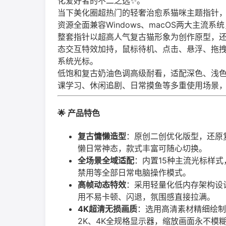
化爱好者的不二之选✨。
当下美化圈超热门的轻奢治愈系猫咪主题指针
资源全面兼容Windows、macOS两大主流
整套指针以超高人气复古猫形象为创作原型，
态交互特效加持，鼠标待机、点击、悬浮、拖
系统光标。
低饱和复古奶油色调高级耐看，适配深色、浅色
课学习、休闲追剧、日常摸鱼等多重使用场景，
🌟 产品特色
复古慵懒造型
：原创二创优化版型，还原
懒日常神态，款式丰富可随心切换。
全场景全域适配
：内置15种主流光标样
禁用等全部日常电脑操作模式。
高帧动态特效
：采用轻量化低内存架构设
用不易卡顿、闪退，氛围感直接拉满。
4K超清无损画质
：选用高清素材精细绘制
2K、4K全规格显示器，缩放画面永不模