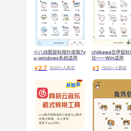
小八动图鼠标指针皮肤7y
chiikawa吉伊鼠
u-windows系统适用
化——Win适用
2.7
1
￥
￥
3000+人购买
7000+人购买