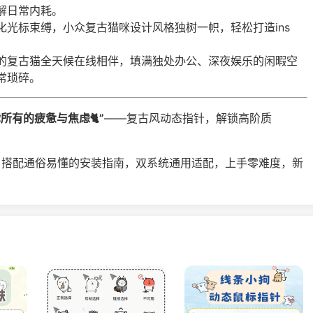
解日常内耗。
化光标束缚，小众复古猫咪设计风格独树一帜，轻松打造ins
。
的复古猫全天候在线相伴，填满独处办公、深夜娱乐的闲暇空
常琐碎。
所有的疲惫与焦虑🐈”
——复古风动态指针，解锁高阶质
，搭配通俗易懂的安装指南，双系统通用适配，上手零难度，新