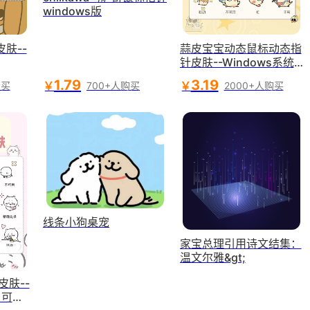
windows版
肤--
蒜皮宝宝动态鼠标动态指
针皮肤--Windows系统
适用
1.79
3.19
￥
￥
购买
700+人购买
2000+人购买
线条小狗桌宠
家宝总理引用诗文结集：
温文尔雅&gt;
皮肤--
 可爱