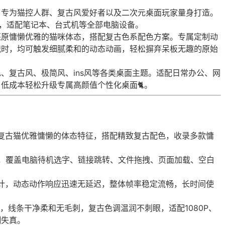
，专为猫控人群、复古风爱好者以及二次元桌面玩家量身打造。
系统，适配笔记本、台式机等全部电脑设备。
还原慵懒优雅的猫咪体态，搭配复古色系配色方案。专属定制动
拽时，均可触发细腻柔和的动态动画，轻松摒弃呆板无趣的原始
、复古风、极简风、ins风等各类桌面主题。适配日常办公、网
低成本轻松升级专属高颜值个性化桌面🐈。
复古猫优雅慵懒的体态特征，搭配精致复古配色，收录多款慵
式，覆盖电脑待机选字、链接跳转、文件拖拽、页面加载、空白
计，动态动作响应迅速无延迟，整体帧率稳定流畅，长时间使
，线条干净柔和无毛刺，复古色调温润不刺眼，适配1080P、
糊失真。