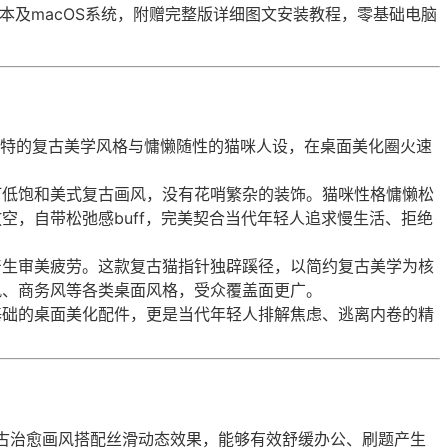
全版本及macOS系统，附赠完整版详细图文安装教程，零基础电脑
独特的复古美学风格与慵懒随性的猫咪人设，在桌面美化圈火速
。
打低饱和美式复古画风，没有花哨繁杂的装饰。猫咪性格慵懒松
空，自带松弛感buff，完美契合当代年轻人追求慢生活、拒绝
产生审美疲劳。这款复古猫指针独辟蹊径，以简约复古美学为核
风、商务风等各类桌面风格，受众覆盖面更广。
基础的桌面美化配件，更是当代年轻人排解焦虑、逃离内卷的精
。
古治愈画风搭配丝滑动态效果，能够有效舒缓办公、刷题产生