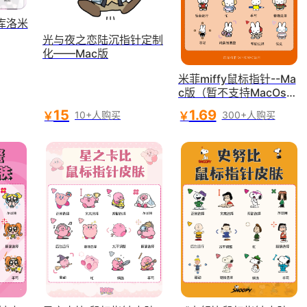
库洛米
光与夜之恋陆沉指针定制
化——Mac版
米菲miffy鼠标指针--Ma
c版（暂不支持MacOs26
版本）
15
1.69
￥
￥
10+人购买
300+人购买