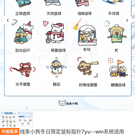
‹
›
线条小狗冬日限定鼠标指针7yu--win系统适用