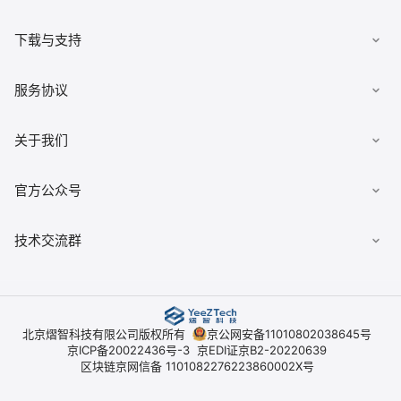
数据集市
下载与支持
发布数据
下载客户端
服务协议
有求必应
文档
数据安全柜
《用户协议》
关于我们
佣金查询
数据经纪人
《隐私政策》
典枢七巧板
公司简介
官方公众号
《平台开户协议》
技术交流群
北京熠智科技有限公司版权所有
京公网安备11010802038645号
京ICP备20022436号-3
京EDI证京B2-20220639
区块链京网信备 1101082276223860002X号