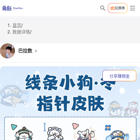
兑换券
首页
/
数据详情
/
巴拉数
分享赚佣金