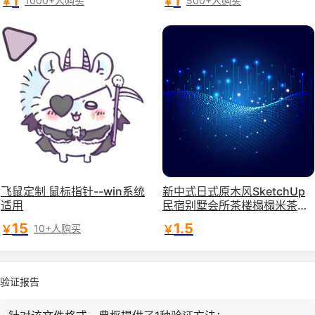
1
1
￥
￥
1000+人购买
500+人购买
飞鼠定制 鼠标指针--win系统
新中式日式原木风SketchUp
适用
民宿别墅会所茶楼榻榻米茶室
茶桌SU模型
15
1.5
￥
￥
10+人购买
验证报告