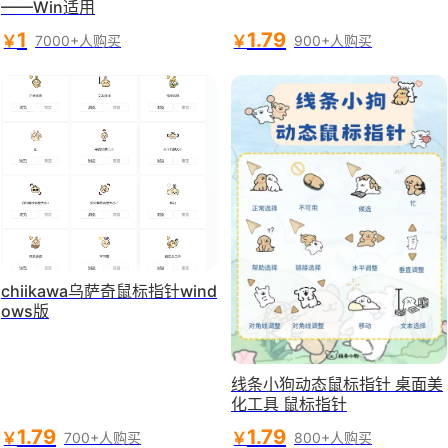
——Win适用
1
1.79
￥
￥
7000+人购买
900+人购买
chiikawa乌萨奇鼠标指针wind
ows版
线条小狗动态鼠标指针 桌面美
化工具 鼠标指针
1.79
1.79
￥
￥
700+人购买
800+人购买