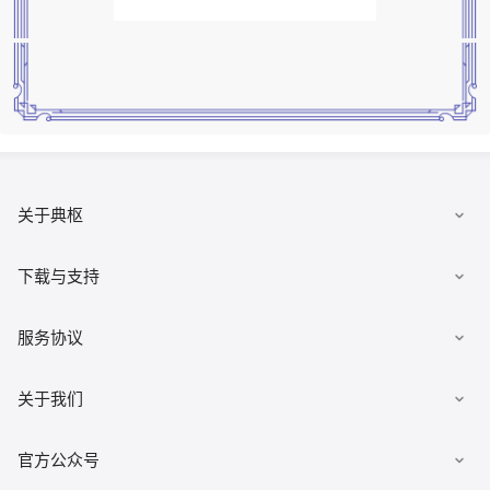
关于典枢
数据集市
下载与支持
发布数据
下载客户端
服务协议
有求必应
文档
数据安全柜
《用户协议》
关于我们
佣金查询
数据经纪人
《隐私政策》
典枢七巧板
公司简介
官方公众号
《平台开户协议》