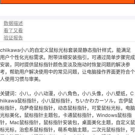
数据描述
看了又看
验证报告
chiikawa小八的自定义鼠标光标套装是静态指针样式，能满足
用户个性化光标需求。附带详细安装指引，可通过简单步骤完成
安装，同时提供鼠标指针颜色变淡及拖动时恢复问题的解决参
考，帮助用户解决使用中的常见问题，让电脑操作界面更符合个
人使用习惯与审美。
关键词：小八，小八动漫，小八角色，小八头像，小八壁纸，C
hiikawa鼠标指针，小八鼠标指针，ちいかわカーソル，吉伊鼠
标指针，乌萨奇鼠标指针，动态鼠标指针，可爱鼠标光标，电脑
光标美化，鼠标指针主题包，卡通鼠标指针，Windows鼠标指
针，Mac鼠标指针，鼠标指针安装包，桌面美化主题，自定义鼠
标光标，治愈系鼠标指针，萌系电脑主题，二次元鼠标指针，可