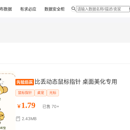
布数据
有求必应
数据安全柜
比丢动态鼠标指针 桌面美化专用
鼠标指针
桌宠
光标
1.79
￥
已售 70+
2.43MB